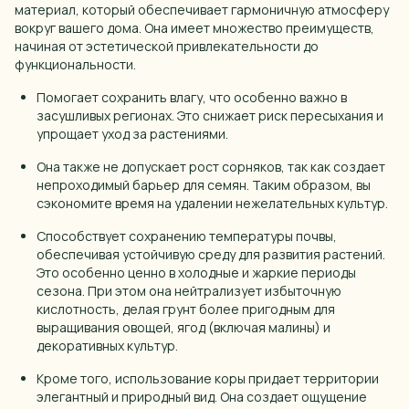
материал, который обеспечивает гармоничную атмосферу
вокруг вашего дома. Она имеет множество преимуществ,
Старый Оскол
начиная от эстетической привлекательности до
Стерлитамак
функциональности.
Тверь
Помогает сохранить влагу, что особенно важно в
засушливых регионах. Это снижает риск пересыхания и
Тольятти
упрощает уход за растениями.
Тула
Она также не допускает рост сорняков, так как создает
непроходимый барьер для семян. Таким образом, вы
Тюмень
сэкономите время на удалении нежелательных культур.
Ульяновск
Способствует сохранению температуры почвы,
обеспечивая устойчивую среду для развития растений.
Уфа
Это особенно ценно в холодные и жаркие периоды
сезона. При этом она нейтрализует избыточную
Хабаровск
кислотность, делая грунт более пригодным для
Чебоксары
выращивания овощей, ягод (включая малины) и
декоративных культур.
Челябинск
Кроме того, использование коры придает территории
Череповец
элегантный и природный вид. Она создает ощущение