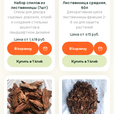
Набор спилов из
Лиственница средняя,
лиственницы (7шт)
60л
Спилы для декора
Декоративная щепа
садовых дорожек, клумб
лиственницы фракции 2-
и создания стильных
6 см для защиты
акцентов в
растений
ландшафтном дизайне
Цена от 415 руб.
Цена от 1,418 руб.
В корзину
В корзину
Купить в 1 клик
Купить в 1 клик