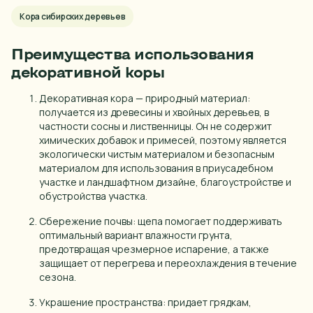
Кора сибирских деревьев
Красноярск
Курган
Преимущества использования
декоративной коры
Курск
Липецк
Декоративная кора — природный материал:
получается из древесины и хвойных деревьев, в
Магнитогорск
частности сосны и лиственницы. Он не содержит
химических добавок и примесей, поэтому является
Миасс
экологически чистым материалом и безопасным
материалом для использования в приусадебном
Москва
участке и ландшафтном дизайне, благоустройстве и
обустройства участка.
Набережные Челны
Сбережение почвы: щепа помогает поддерживать
Нижний Новгород
оптимальный вариант влажности грунта,
Нижний Тагил
предотвращая чрезмерное испарение, а также
защищает от перегрева и переохлаждения в течение
Новокузнецк
сезона.
Новосибирск
Украшение пространства: придает грядкам,