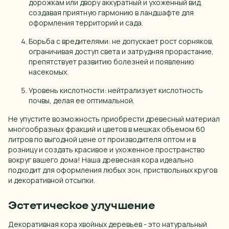
дорожкам или двору аккуратный и ухоженный вид,
Омск
создавая приятную гармонию в ландшафте для
оформления территорий и сада.
Орел
Борьба с вредителями: не допускает рост сорняков,
Пенза
ограничивая доступ света и затрудняя прорастание,
препятствует развитию болезней и появлению
Пермь
насекомых.
Псков
Уровень кислотности: нейтрализует кислотность
Ростов-на-Дону
почвы, делая ее оптимальной.
Рязань
Не упустите возможность приобрести древесный материал
многообразных фракций и цветов в мешках объемом 60
Самара
литров по выгодной цене от производителя оптом и в
розницу и создать красивое и ухоженное пространство
Санкт-Петербург
вокруг вашего дома! Наша древесная кора идеально
подходит для оформления любых зон, приствольных кругов
Саранск
и декоративной отсыпки.
Саратов
Эстетическое улучшение
Сочи
Декоративная кора хвойных деревьев - это натуральный
Ставрополь