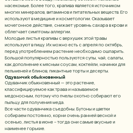
насекомые. Более того, крапива является источником
многих минералов, витаминов и питательных веществ. Его
используют в медицине и косметологии. Оказывает
мочегонное действие, снижает уровень сахара в крови и
облегчает симптомы аллергии.
Молодые листья крапивы с верхушек этой
травы
используют
в
пищу
. Их
можно есть
с апреля по октябрь,
перед употреблением растение необходимо ошпарить.
Большой популярностью пользуются супы, чай, салаты,
как дополнение к мясным соусам, коктейли, начинки для
пельменей и блинов, пикантные торты и десерты.
Одуванчик обыкновенный
Одуванчик обыкновенный — это растение,
классифицируемое как
трава
и называемое
медоносным, потому что пчелы охотно собирают его
пыльцу для получения меда.
Все
части
одуванчика съедобны. Бутоны и цветки
собираем постоянно, корни очень ранней весной и
осенью, листья в июне – тогда они самые вкусные и
наименее горькие.