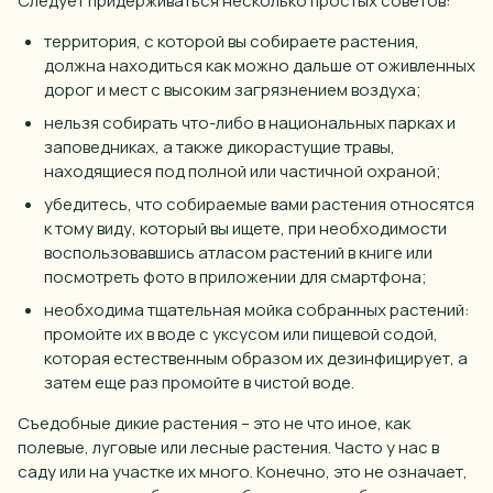
Следует придерживаться несколько простых советов:
территория, с
которой
вы собираете растения,
должна находиться как можно дальше от оживленных
дорог
и мест с высоким загрязнением воздуха;
нельзя собирать что-либо в национальных парках и
заповедниках, а также
дикорастущие травы
,
находящиеся под полной или частичной охраной;
убедитесь, что собираемые вами растения относятся
к тому
виду
, который вы ищете, при необходимости
воспользовавшись атласом растений в книге или
посмотреть
фото
в приложении для смартфона;
необходима тщательная мойка собранных растений:
промойте их в
воде
с уксусом или пищевой содой,
которая
естественным образом их дезинфицирует, а
затем
еще
раз
промойте в чистой
воде
.
Съедобные дикие растения
– это не что иное, как
полевые, луговые или лесные растения. Часто у нас в
саду
или на участке их много. Конечно, это не означает,