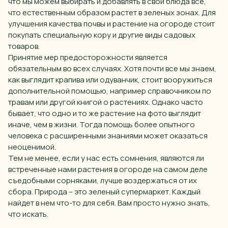
что мы можем выбирать и добавлять в свои блюда все,
что естественным образом растет в зеленых зонах. Для
улучшения качества почвы и растение на огороде стоит
покупать специальную кору и другие виды садовых
товаро
в.
Принятие мер предосторожности является
обязательным во всех случаях. Хотя почти все мы знаем,
как выглядит крапива или одуванчик, стоит вооружиться
дополнительной помощью, например справочником по
травам или другой книгой о растениях. Однако часто
бывает, что
одно
и то же растение на фото выглядит
иначе, чем в жизни. Тогда помощь более опытного
человека с расширенными знаниями может оказаться
неоценимой.
Тем не
менее
, если у нас есть сомнения, являются ли
встреченные нами растения
в огороде
на самом деле
съедобными сорняками
, лучше воздержаться от их
сбора. Природа – это зеленый супермаркет. Каждый
найдет в нем что-то для себя. Вам просто нужно знать,
что искать.