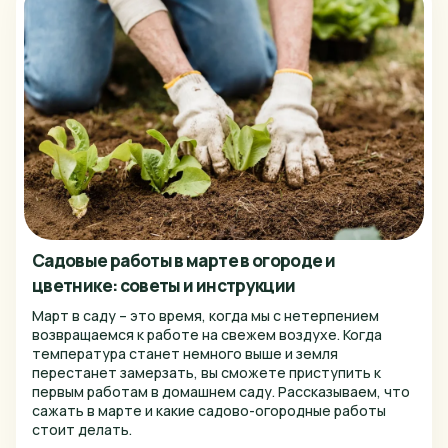
Тюмень
Ульяновск
Уфа
Хабаровск
Чебоксары
Челябинск
Череповец
Садовые работы в марте в огороде и
Ярославль
цветнике: советы и инструкции
Март в саду – это время, когда мы с нетерпением
возвращаемся к работе на свежем воздухе. Когда
температура станет немного выше и земля
перестанет замерзать, вы сможете приступить к
первым работам в домашнем саду. Рассказываем, что
сажать в марте и какие садово-огородные работы
стоит делать.