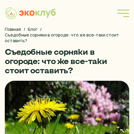
Главная
/
Блог
/
Форма покупки
Съедобные сорняки в огороде: что же все-таки стоит 
оставить?
Наша продукция
Съедобные сорняки в
Блог
огороде: что же все-таки
стоит оставить?
Правила оплаты
Условия доставки