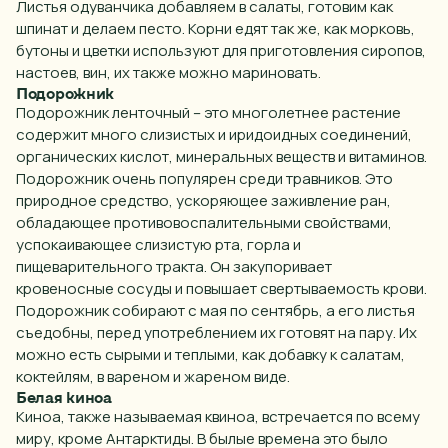
Листья одуванчика добавляем в салаты, готовим как
шпинат и делаем песто. Корни едят так же, как морковь,
бутоны и цветки используют для приготовления
сиропов
,
настоев, вин, их также можно мариновать.
Подорожник
Подорожник ленточный – это многолетнее растение
содержит много слизистых и иридоидных соединений,
органических кислот, минеральных веществ и витаминов.
Подорожник очень популярен среди травников. Это
природное средство, ускоряющее заживление ран,
обладающее противовоспалительными свойствами,
успокаивающее слизистую рта, горла и
пищеварительного тракта. Он закупоривает
кровеносные сосуды и повышает свертываемость крови.
Подорожник собирают с мая по сентябрь, а его листья
съедобны, перед употреблением их готовят на пару. Их
можно есть сырыми и теплыми, как добавку к салатам,
коктейлям, в вареном и жареном
виде
.
Белая киноа
Киноа, также называемая квиноа, встречается по всему
миру,
кроме
Антарктиды. В былые времена это было