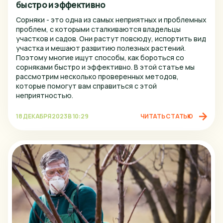
быстро и эффективно
Миасс
Сорняки - это одна из самых неприятных и проблемных
Москва
проблем, с которыми сталкиваются владельцы
участков и садов. Они растут повсюду, испортить вид
Набережные Челны
участка и мешают развитию полезных растений.
Поэтому многие ищут способы, как бороться со
Нижний Новгород
сорняками быстро и эффективно. В этой статье мы
Нижний Тагил
рассмотрим несколько проверенных методов,
которые помогут вам справиться с этой
Новокузнецк
неприятностью.
Новосибирск
18 ДЕКАБРЯ 2023 В 10:29
ЧИТАТЬ СТАТЬЮ
Омск
Орел
Пенза
Пермь
Псков
Ростов-на-Дону