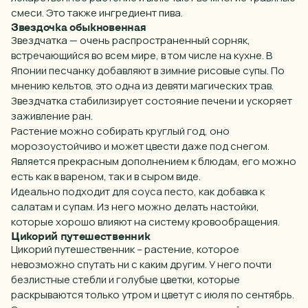
смеси. Это также ингредиент пива.
Звездочка обыкновенная
Звездчатка — очень распространенный сорняк,
встречающийся во всем мире, в том числе на кухне. В
Японии песчанку добавляют в зимние рисовые
супы
. По
мнению кельтов, это одна из девяти магических трав.
Звездчатка стабилизирует состояние печени и ускоряет
заживление ран.
Растение можно собирать круглый
год
, оно
морозоустойчиво и может цвести даже под снегом.
Является прекрасным дополнением к
блюдам
, его можно
есть как в вареном, так и в сыром виде.
Идеально подходит для соуса песто, как добавка к
салатам и супам. Из него можно делать настойки,
которые хорошо влияют на систему кровообращения.
Цикорий путешественник
Цикорий путешественник – растение, которое
невозможно спутать ни с каким другим. У него почти
безлистные стебли и голубые цветки, которые
раскрываются только утром и цветут с июля по сентябрь.