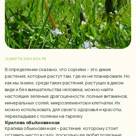
14 МАРТА 2024 В 04:38
В определении сказано, что сорняки – это
дикие
растения
, которые растут там, где их не планировали. Но
как мы знаем, среди таких растений, растущих в диком
виде
и без вмешательства человека, можно найти
настоящие зеленые драгоценности, полные витаминов,
минеральных
солей
, микроэлементов и клетчатки. Их
можно использовать для своего здоровья и красоты,
перекладывая с полянки на тарелку.
Крапива обыкновенная
Крапива обыкновенная – растение, которому стоит
оставить место в саду, поскольку ее любят полезные