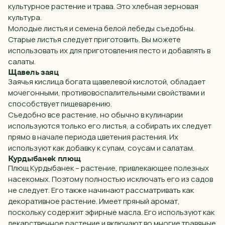
культурное растение и трава. Это хлебная зерновая
культура.
Молодые листья и семена
белой
лебеды съедобны.
Старые листья следует приготовить. Вы можете
использовать их для приготовления песто и добавлять в
салаты.
Щавель заяц
Заячья кислица богата щавелевой кислотой, обладает
мочегонными, противовоспалительными свойствами и
способствует пищеварению.
Съедобно все
растение
, но обычно в кулинарии
используются только его листья, а собирать их следует
прямо в начале периода цветения растения. Их
используют как добавку к
супам
, соусам и
салатам
.
Курдыбанек плющ
Плющ Курдыбанек – растение, привлекающее
полезных
насекомых. Поэтому полностью исключать его из садов
не следует. Его также начинают рассматривать как
декоративное растение. Имеет пряный аромат,
поскольку содержит эфирные
масла
. Его используют как
лекарственное
растение и включают во многие травяные