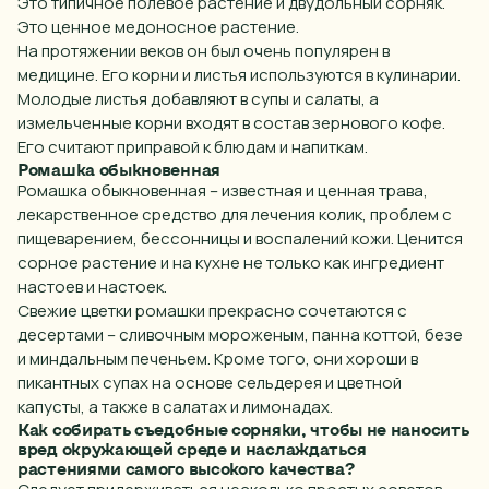
Это типичное полевое растение и
двудольный сорняк
.
Это ценное медоносное растение.
На протяжении веков он был очень популярен в
медицине. Его корни и листья используются в кулинарии.
Молодые листья добавляют в супы и салаты, а
измельченные корни входят в состав зернового кофе.
Его считают приправой к блюдам и напиткам.
Ромашка обыкновенная
Ромашка обыкновенная – известная и ценная трава,
лекарственное средство для лечения колик, проблем с
пищеварением, бессонницы и воспалений кожи. Ценится
сорное растение
и на кухне не только как ингредиент
настоев и настоек.
Свежие цветки ромашки прекрасно сочетаются с
десертами – сливочным мороженым, панна коттой, безе
и миндальным печеньем. Кроме того, они хороши в
пикантных супах на основе сельдерея и цветной
капусты, а также в салатах и ​​лимонадах.
Как собирать съедобные сорняки, чтобы не наносить
вред окружающей среде и наслаждаться
растениями самого высокого качества?