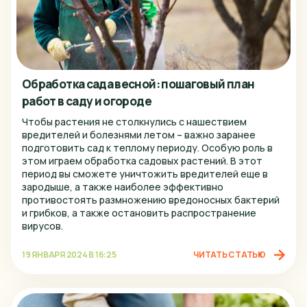
Рязань
Самара
Санкт-Петербург
Обработка сада весной: пошаговый план
Саранск
работ в саду и огороде
Саратов
Чтобы растения не столкнулись с нашествием
вредителей и болезнями летом – важно заранее
Сочи
подготовить сад к теплому периоду. Особую роль в
этом играем обработка садовых растений. В этот
Ставрополь
период вы сможете уничтожить вредителей еще в
зародыше, а также наиболее эффективно
Старый Оскол
противостоять размножению вредоносных бактерий
и грибков, а также остановить распространение
Стерлитамак
вирусов.
Тверь
19 ЯНВАРЯ 2024 В 16:25
ЧИТАТЬ СТАТЬЮ
Тольятти
Тула