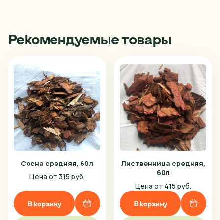
Рекомендуемые товары
Ваш город
Сосна средняя, 60л
Лиственница средняя,
Выберите
60л
Цена от 315 руб.
Цена от 415 руб.
Анапа
Я предоставляю
согласие на обработку своих
персональных данных
организации
ИНН 55415577930
В корзину
В корзину
Барнаул
Закрыть