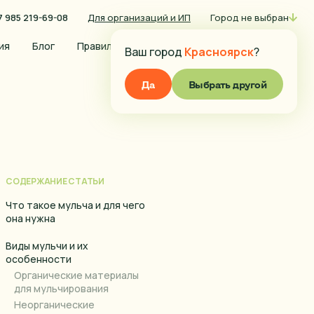
7 985 219-69-08
Для организаций и ИП
Город не выбран
0
ия
Блог
Правила оплаты
Условия доставки
Ваш город
Красноярск
?
Да
Выбрать другой
СОДЕРЖАНИЕ СТАТЬИ
Что такое мульча и для чего
она нужна
Виды мульчи и их
особенности
Органические материалы
для мульчирования
Неорганические