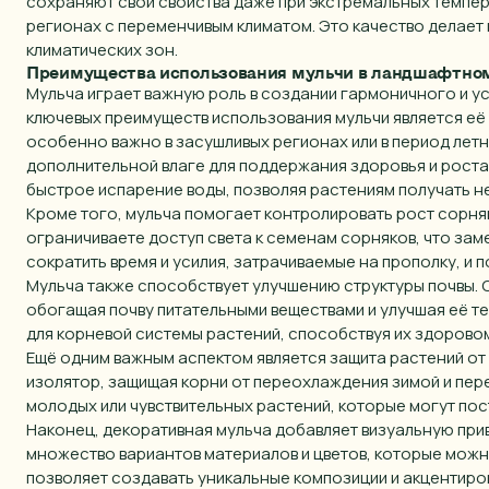
сохраняют свои свойства даже при экстремальных темпер
регионах с переменчивым климатом. Это качество делает
климатических зон.
Преимущества использования мульчи в ландшафтно
Мульча играет важную роль в создании гармоничного и у
ключевых преимуществ использования мульчи является её 
особенно важно в засушливых регионах или в период летн
дополнительной влаге для поддержания здоровья и роста
быстрое испарение воды, позволяя растениям получать н
Кроме того, мульча помогает контролировать рост сорняк
ограничиваете доступ света к семенам сорняков, что заме
сократить время и усилия, затрачиваемые на прополку, и 
Мульча также способствует улучшению структуры почвы. 
обогащая почву питательными веществами и улучшая её те
для корневой системы растений, способствуя их здоровом
Ещё одним важным аспектом является защита растений от 
изолятор, защищая корни от переохлаждения зимой и пер
Ва
молодых или чувствительных растений, которые могут пос
Наконец, декоративная мульча добавляет визуальную при
В
множество вариантов материалов и цветов, которые можн
позволяет создавать уникальные композиции и акцентиро