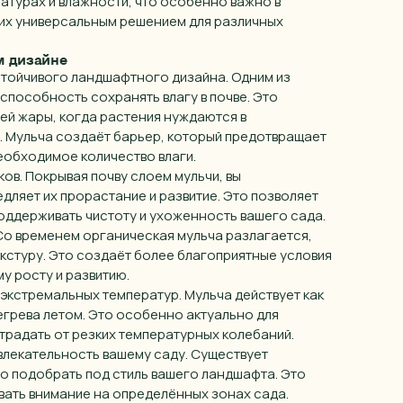
атурах и влажности, что особенно важно в
 их универсальным решением для различных
м дизайне
стойчивого ландшафтного дизайна. Одним из
способность сохранять влагу в почве. Это
ей жары, когда растения нуждаются в
. Мульча создаёт барьер, который предотвращает
еобходимое количество влаги.
ов. Покрывая почву слоем мульчи, вы
дляет их прорастание и развитие. Это позволяет
поддерживать чистоту и ухоженность вашего сада.
Со временем органическая мульча разлагается,
кстуру. Это создаёт более благоприятные условия
у росту и развитию.
экстремальных температур. Мульча действует как
егрева летом. Это особенно актуально для
ш город
традать от резких температурных колебаний.
влекательность вашему саду. Существует
ыберите
о подобрать под стиль вашего ландшафта. Это
вать внимание на определённых зонах сада.
Анапа