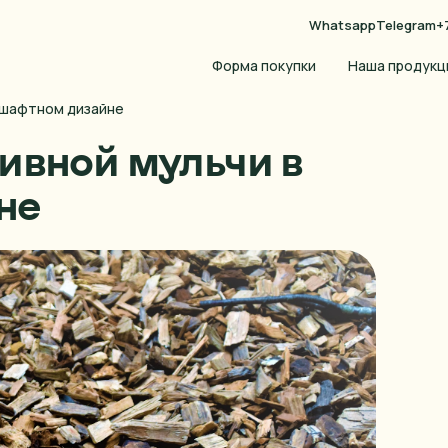
Whatsapp
Telegram
+
Форма покупки
Наша продукц
дшафтном дизайне
ивной мульчи в
не