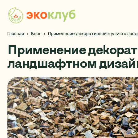
Главная
Форма покупки
/
Блог
/
Применение декоративной мульчи в лан
Применение декорат
Наша продукция
Блог
ландшафтном дизай
Правила оплаты
Условия доставки