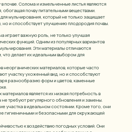
в почве. Солома и измельченные листья являются
, обогащая почву питательными веществами.
для мульчирования, который не только защищает
, но и способствует улучшению плодородия почвы.
а играет важную роль, не только улучшая
тических функций. Одним из популярных вариантов
мульчирования. Эти материалы отличаются
, что делает их идеальным выбором для
ов неорганических материалов, которые часто
ают участку ухоженный вид, но и способствуют
аря разнообразию форм и цветов, каменные
рке.
материалов является их низкая потребность в
лы не требуют регулярного обновления и замены.
е участка в идеальном состоянии. Кроме того, они
лее гигиеничными и безопасными для окружающей
йчивостью к воздействию погодных условий. Они