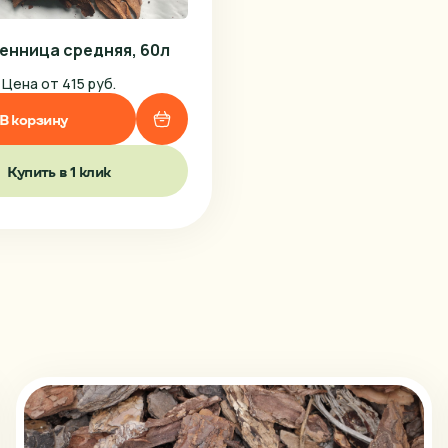
Липецк
Магнитогорск
енница средняя, 60л
Миасс
Цена от 415 руб.
Москва
В корзину
Набережные Челны
Купить в 1 клик
Нижний Новгород
Нижний Тагил
Новокузнецк
Новосибирск
Омск
Орел
Пенза
Пермь