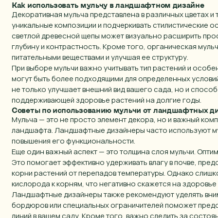
Как использовать мульчу в ландшафтном дизайне
Декоративная мульча представлена в различных цветах и 
уникальные композиции и подчеркивать стилистические о
светлой древесной щепы может визуально расширить прос
глубину и контрастность. Кроме того, органическая муль
питательными веществами и улучшая ее структуру.
При выборе мульчи важно учитывать тип растений и особе
могут быть более подходящими для определенных условий
не только улучшает внешний вид вашего сада, но и спосо
поддерживающей здоровье растений на долгие годы.
Советы по использованию мульчи от ландшафтных д
Мульча — это не просто элемент декора, но и важный ком
ландшафта. Ландшафтные дизайнеры часто используют му
повышения его функциональности.
Еще один важный аспект — это толщина слоя мульчи. Оптим
Это помогает эффективно удерживать влагу в почве, пред
корни растений от перепадов температуры. Однако слишк
кислорода к корням, что негативно скажется на здоровье
Ландшафтные дизайнеры также рекомендуют уделять вним
бордюров или специальных ограничителей поможет предо
линий в вашем саду. Кроме того, важно следить за состоя