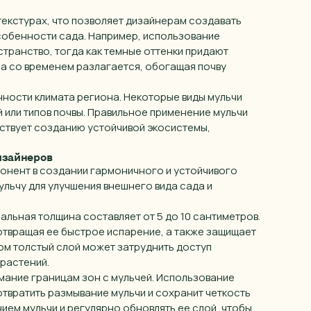
Я предоставляю
согласие на обработку своих персональных данных
текстурах, что позволяет дизайнерам создавать
организации
ИНН 55415577930
Барнаул
Закрыть
собенности сада. Например, использование
Батайск
транство, тогда как темные оттенки придают
ча со временем разлагается, обогащая почву
Отправить
Белгород
нности климата региона. Некоторые виды мульчи
Брянск
 или типов почвы. Правильное применение мульчи
Владивосток
бствует созданию устойчивой экосистемы,
Владимир
изайнеров
понент в создании гармоничного и устойчивого
Волгоград (Волжский)
льчу для улучшения внешнего вида сада и
Волгодонск
альная толщина составляет от 5 до 10 сантиметров.
Вологда
отвращая ее быстрое испарение, а также защищает
ом толстый слой может затруднить доступ
Воронеж
 растений.
Воткинск
ание границам зон с мульчей. Использование
твратить размывание мульчи и сохранит четкость
Екатеринбург
нием мульчи и регулярно обновлять ее слой, чтобы