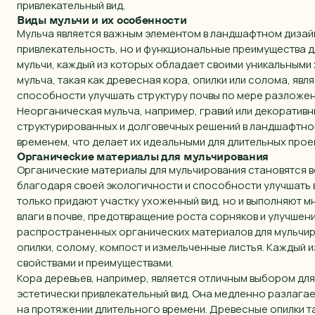
привлекательный вид.
Виды мульчи и их особенности
Мульча является важным элементом в ландшафтном дизайн
привлекательность, но и функциональные преимущества д
мульчи, каждый из которых обладает своими уникальными
мульча, такая как древесная кора, опилки или солома, я
способности улучшать структуру почвы по мере разложен
Неорганическая мульча, например, гравий или декоративн
структурированных и долговечных решений в ландшафтном
временем, что делает их идеальными для длительных прое
Органические материалы для мульчирования
Органические материалы для мульчирования становятся 
благодаря своей экологичности и способности улучшать в
только придают участку ухоженный вид, но и выполняют м
влаги в почве, предотвращение роста сорняков и улучшен
распространенных органических материалов для мульчир
опилки, солому, компост и измельченные листья. Каждый 
свойствами и преимуществами.
Кора деревьев, например, является отличным выбором для 
эстетически привлекательный вид. Она медленно разлагае
на протяжении длительного времени. Древесные опилки 