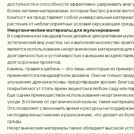
доступности и способности эффективно удерживать влагу 
более легкими материалами, которые быстро разлагаются
Компост же представляет собой универсальный материал 
растения от неблагоприятных условий окружающей среды
Неорганические материалы для мульчирования
В современном ландшафтном дизайне декоративная мульч
эстетический вид участка, но и выполняя множество прак
является использование неорганических материалов для 
долговечностью и устойчивостью к внешним воздействиям
долгосрочных проектов.
Камень, гравий и щебень — это лишь некоторые из пример
применяются в ландшафтном дизайне. Они не только прид
улучшению дренажа почвы, предотвращая эрозию. Благод
покрытия могут стать ярким акцентом в любом саду или па
Еще одним преимуществом использования неорганических 
уходе. В отличие от органической мульчи, такие материа
Это позволяет сэкономить время и ресурсы на поддержани
не подвержены гниению и разложению, что делает их бо
среды.
Неорганические материалы также обладают высокой усто