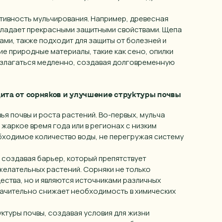
Я предоставляю
согласие на обработку своих персональных данных
организации
ИНН 55415577930
Барнаул
Закрыть
тивность мульчирования. Например, древесная
бладает прекрасными защитными свойствами. Щепа
Батайск
ами, также подходит для защиты от болезней и
Отправить
ие природные материалы, такие как сено, опилки
Белгород
разлагаться медленно, создавая долговременную
Брянск
Владивосток
ита от сорняков и улучшение структуры почвы
Владимир
я почвы и роста растений. Во-первых, мульча
Волгоград (Волжский)
 жаркое время года или в регионах с низким
бходимое количество воды, не перегружая систему
Волгодонск
 создавая барьер, который препятствует
Вологда
желательных растений. Сорняки не только
Воронеж
ества, но и являются источниками различных
начительно снижает необходимость в химических
Воткинск
ктуры почвы, создавая условия для жизни
Екатеринбург