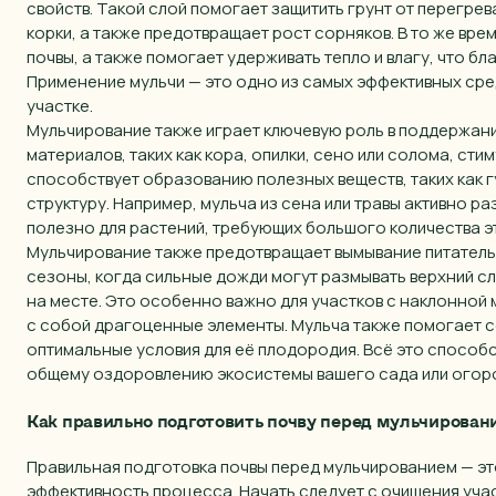
свойств. Такой слой помогает защитить грунт от перегре
корки, а также предотвращает рост сорняков. В то же вр
почвы, а также помогает удерживать тепло и влагу, что б
Применение мульчи — это одно из самых эффективных ср
участке.
Мульчирование также играет ключевую роль в поддержан
материалов, таких как кора, опилки, сено или солома, ст
способствует образованию полезных веществ, таких как г
структуру. Например, мульча из сена или травы активно 
полезно для растений, требующих большого количества э
Мульчирование также предотвращает вымывание питательн
сезоны, когда сильные дожди могут размывать верхний сл
на месте. Это особенно важно для участков с наклонной 
с собой драгоценные элементы. Мульча также помогает с
оптимальные условия для её плодородия. Всё это способс
общему оздоровлению экосистемы вашего сада или огор
Как правильно подготовить почву перед мульчирован
Правильная подготовка почвы перед мульчированием — эт
эффективность процесса. Начать следует с очищения учас