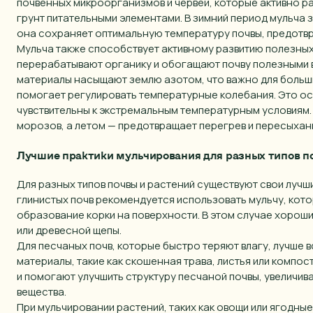
почвенных микроорганизмов и червей, которые активно 
грунт питательными элементами. В зимний период мульча 
она сохраняет оптимальную температуру почвы, предотвр
Мульча также способствует активному развитию полезных 
перерабатывают органику и обогащают почву полезными 
материалы насыщают землю азотом, что важно для больши
помогает регулировать температурные колебания. Это о
чувствительны к экстремальным температурным условиям.
морозов, а летом — предотвращает перегрев и пересыхан
Лучшие практики мульчирования для разных типов п
Для разных типов почвы и растений существуют свои лучш
глинистых почв рекомендуется использовать мульчу, кот
образование корки на поверхности. В этом случае хорош
или древесной щепы.
Для песчаных почв, которые быстро теряют влагу, лучше 
материалы, такие как скошенная трава, листья или компос
и помогают улучшить структуру песчаной почвы, увеличи
вещества.
При мульчировании растений, таких как овощи или ягодные