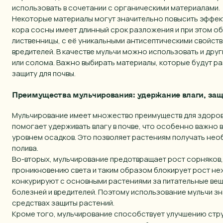
использовать в сочетании с органическими материалами.
Некоторые материалы могут значительно повысить эффек
кора сосны имеет длинный срок разложения и при этом о
лиственницы, с её уникальными антисептическими свойств
вредителей. В качестве мульчи можно использовать и друг
или солома. Важно выбирать материалы, которые будут 
защиту для почвы.
Преимущества мульчирования: удержание влаги, защ
Мульчирование имеет множество преимуществ для здоровь
помогает удерживать влагу в почве, что особенно важно в
уровнем осадков. Это позволяет растениям получать нео
полива.
Во-вторых, мульчирование предотвращает рост сорняков,
проникновению света и таким образом блокирует рост не
конкурируют с основными растениями за питательные вещ
болезней и вредителей. Поэтому использование мульчи з
средствах защиты растений.
Кроме того, мульчирование способствует улучшению стру