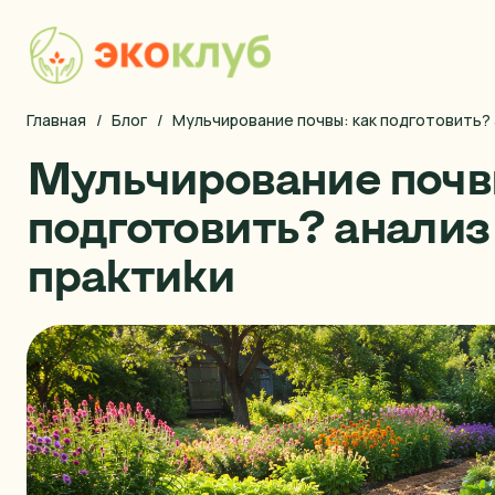
Главная
Форма покупки
/
Блог
/
Мульчирование почвы: как подготовить? 
Мульчирование почв
Наша продукция
Блог
подготовить? анализ
Правила оплаты
практики
Условия доставки