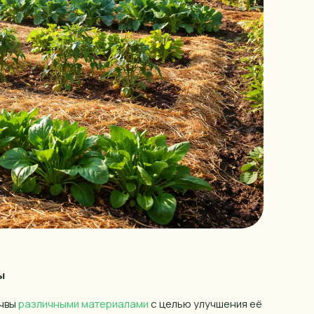
ы
очвы
различными материалами
с целью улучшения её