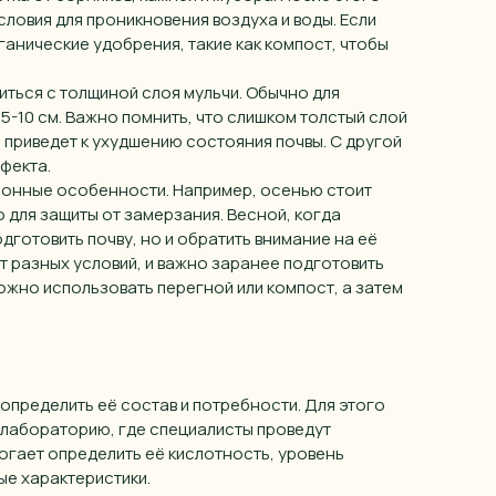
ловия для проникновения воздуха и воды. Если
ганические удобрения, такие как компост, чтобы
иться с толщиной слоя мульчи. Обычно для
-10 см. Важно помнить, что слишком толстый слой
 приведет к ухудшению состояния почвы. С другой
фекта.
езонные особенности. Например, осенью стоит
о для защиты от замерзания. Весной, когда
дготовить почву, но и обратить внимание на её
т разных условий, и важно заранее подготовить
ожно использовать перегной или компост, а затем
 определить её состав и потребности. Для этого
 лабораторию, где специалисты проведут
гает определить её кислотность, уровень
ые характеристики.