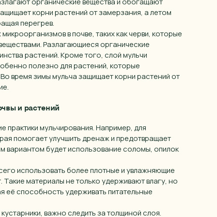
разлагают органические вещества и обогащают
Иваново
защищает корни растений от замерзания, а летом
ащая перегрев.
Ижевск
микроорганизмов в почве, таких как черви, которые
веществами. Разлагающиеся органические
Йошкар-ола
нства растений. Кроме того, слой мульчи
Казань
собенно полезно для растений, которые
 Во время зимы мульча защищает корни растений от
Калуга
ие.
Кемерово
очвы и растений
Киров
ие практики мульчирования. Например, для
КМВ
орая помогает улучшить дренаж и предотвращает
им вариантом будет использование соломы, опилок
Краснодар
Красноярск
всего использовать более плотные и увлажняющие
т. Такие материалы не только удерживают влагу, но
Курган
вая её способность удерживать питательные
Курск
 кустарники, важно следить за толщиной слоя.