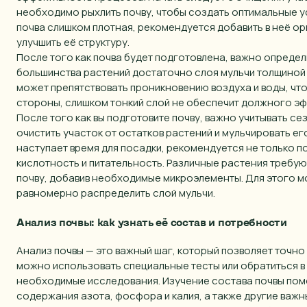
необходимо рыхлить почву, чтобы создать оптимальные ус
почва слишком плотная, рекомендуется добавить в неё ор
улучшить её структуру.
После того как почва будет подготовлена, важно определ
большинства растений достаточно слоя мульчи толщиной 5
может препятствовать проникновению воздуха и воды, что
стороны, слишком тонкий слой не обеспечит должного эф
После того как вы подготовите почву, важно учитывать с
очистить участок от остатков растений и мульчировать ег
наступает время для посадки, рекомендуется не только по
кислотность и питательность. Различные растения требую
почву, добавив необходимые микроэлементы. Для этого м
равномерно распределить слой мульчи.
Анализ почвы: как узнать её состав и потребности
Анализ почвы — это важный шаг, который позволяет точно
можно использовать специальные тесты или обратиться в
необходимые исследования. Изучение состава почвы помо
содержания азота, фосфора и калия, а также другие важн