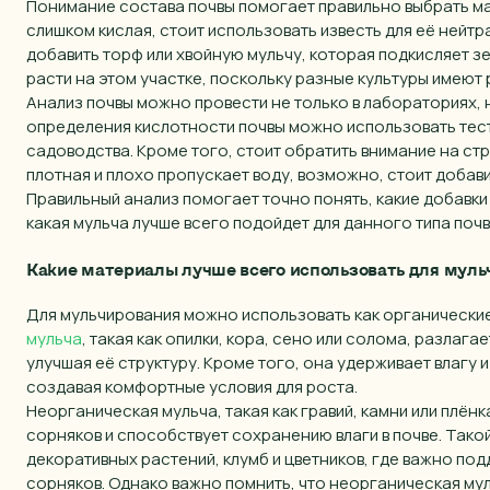
Понимание состава почвы помогает правильно выбрать ма
слишком кислая, стоит использовать известь для её нейт
добавить торф или хвойную мульчу, которая подкисляет зе
расти на этом участке, поскольку разные культуры имеют 
Анализ почвы можно провести не только в лабораториях, 
определения кислотности почвы можно использовать тесты
садоводства. Кроме того, стоит обратить внимание на стр
плотная и плохо пропускает воду, возможно, стоит добав
Правильный анализ помогает точно понять, какие добавк
какая мульча лучше всего подойдет для данного типа почв
Какие материалы лучше всего использовать для мул
Для мульчирования можно использовать как органические
мульча
, такая как опилки, кора, сено или солома, разлаг
улучшая её структуру. Кроме того, она удерживает влагу
создавая комфортные условия для роста.
Ва
Неорганическая мульча, такая как гравий, камни или плён
сорняков и способствует сохранению влаги в почве. Тако
В
декоративных растений, клумб и цветников, где важно по
сорняков. Однако важно помнить, что неорганическая мул