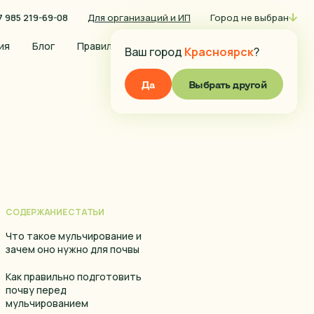
7 985 219-69-08
Для организаций и ИП
Город не выбран
0
ия
Блог
Правила оплаты
Условия доставки
Ваш город
Красноярск
?
Да
Выбрать другой
СОДЕРЖАНИЕ СТАТЬИ
Что такое мульчирование и
зачем оно нужно для почвы
Как правильно подготовить
почву перед
мульчированием