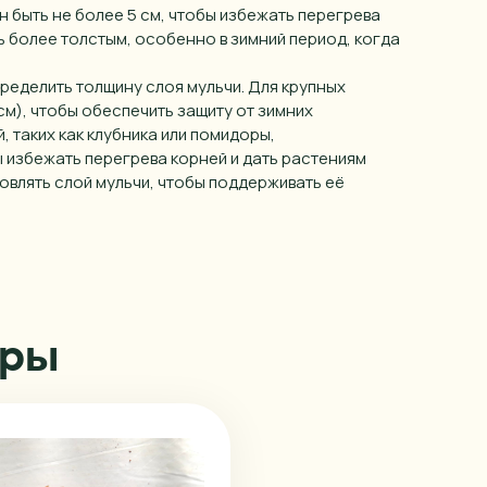
Липецк
н быть не более 5 см, чтобы избежать перегрева
ь более толстым, особенно в зимний период, когда
Магнитогорск
Миасс
ределить толщину слоя мульчи. Для крупных
см), чтобы обеспечить защиту от зимних
Москва
 таких как клубника или помидоры,
 избежать перегрева корней и дать растениям
Набережные Челны
овлять слой мульчи, чтобы поддерживать её
Нижний Новгород
Нижний Тагил
Новокузнецк
Новосибирск
ары
Омск
Орел
Пенза
Пермь