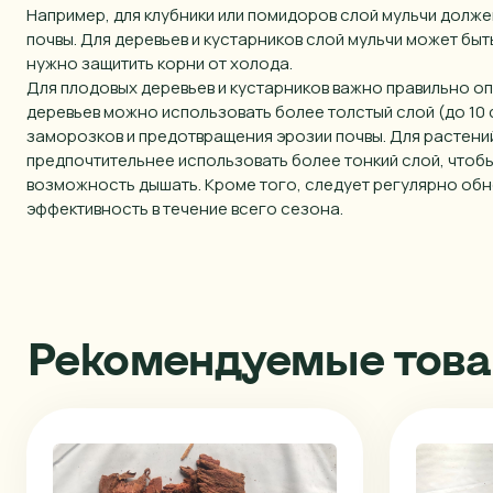
Например, для клубники или помидоров слой мульчи долже
почвы. Для деревьев и кустарников слой мульчи может быт
нужно защитить корни от холода.
Для плодовых деревьев и кустарников важно правильно оп
деревьев можно использовать более толстый слой (до 10 
заморозков и предотвращения эрозии почвы. Для растений,
предпочтительнее использовать более тонкий слой, чтобы
возможность дышать. Кроме того, следует регулярно обн
эффективность в течение всего сезона.
Рекомендуемые тов