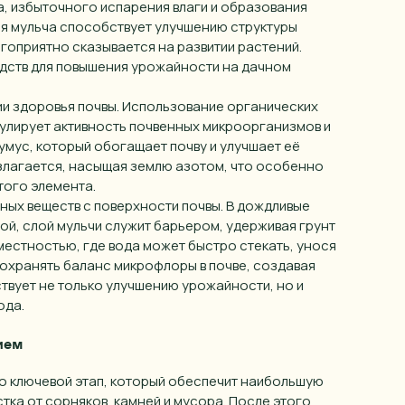
ва, избыточного испарения влаги и образования
емя мульча способствует улучшению структуры
лагоприятно сказывается на развитии растений.
едств для повышения урожайности на дачном
ии здоровья почвы. Использование органических
имулирует активность почвенных микроорганизмов и
умус, который обогащает почву и улучшает её
разлагается, насыщая землю азотом, что особенно
того элемента.
ых веществ с поверхности почвы. В дождливые
ой, слой мульчи служит барьером, удерживая грунт
местностью, где вода может быстро стекать, унося
охранять баланс микрофлоры в почве, создавая
твует не только улучшению урожайности, но и
ода.
ием
о ключевой этап, который обеспечит наибольшую
тка от сорняков, камней и мусора. После этого