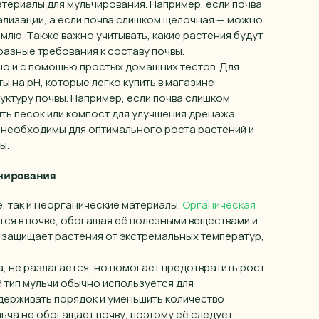
териалы для мульчирования. Например, если почва
рализации, а если почва слишком щелочная — можно
млю. Также важно учитывать, какие растения будут
разные требования к составу почвы.
но и с помощью простых домашних тестов. Для
 на pH, которые легко купить в магазине
уктуру почвы. Например, если почва слишком
ить песок или компост для улучшения дренажа.
и необходимы для оптимального роста растений и
ы.
ьчирования
, так и неорганические материалы.
Органическая
ается в почве, обогащая её полезными веществами и
 и защищает растения от экстремальных температур,
ш город
ка, не разлагается, но помогает предотвратить рост
й тип мульчи обычно используется для
ыберите
ддерживать порядок и уменьшить количество
ьча не обогащает почву, поэтому её следует
Анапа