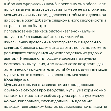
выбор для
оформления клумб
, поскольку она обогащает
почву
питательными
веществами по мере ее разложения.
Мульча из хвойных пород древесины, обычно сделанная
из сосны, может добавить слишком много кислотности и
не разлагается быстро.
Использование свежесмолотой
«зеленой»
мульчи,
полученной от ваших собственных усилий по
измельчению древесины может привести к выделению
слишком большого количества азота в почву, поэтому не
размещайте свежую мульчу непосредственно рядом с
цветами
. Имеющаяся в продаже деревянная мульча
состарена и высушена, и ее можно даже покрасить для
эстетической привлекательности!
Купить различные виды
мульчи
можно в специализированном магазине.
Кора Мульча
Мульча из коры изготавливается из коры деревьев,
обычно из отходов производства. Мульчу из коры можно
наносить так же, как и любую
другую
древесную мульчу,
но она, как правило,
служит
дольше. Он идеально
подходит для слишком быстро высыхающих почв, и вам не