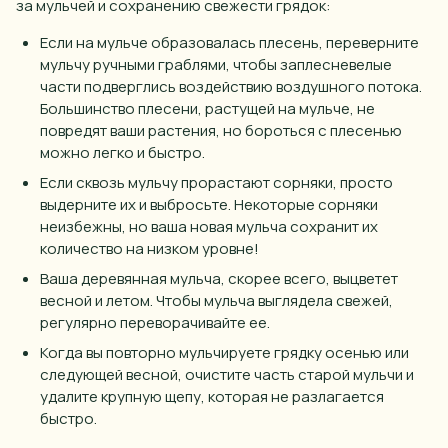
за мульчей и сохранению свежести грядок:
Если на мульче образовалась плесень, переверните
мульчу ручными граблями, чтобы заплесневелые
части подверглись воздействию воздушного потока.
Большинство плесени, растущей на мульче, не
повредят ваши
растения
, но бороться с плесенью
можно
легко
и быстро.
Если сквозь мульчу прорастают сорняки, просто
выдерните их и выбросьте. Некоторые сорняки
неизбежны, но ваша новая мульча сохранит их
количество на низком уровне!
Ваша деревянная мульча, скорее всего, выцветет
весной
и
летом
. Чтобы мульча выглядела свежей,
регулярно переворачивайте ее.
Когда вы повторно мульчируете грядку
осенью
или
следующей
весной
, очистите часть старой мульчи и
удалите крупную щепу, которая не разлагается
быстро.