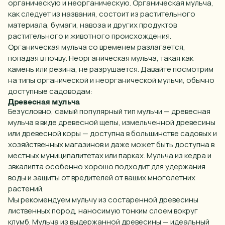
органическую и неорганическую. Органическая мульча,
как
следует
из названия, состоит из растительного
материала, бумаги, навоза и других продуктов
растительного и животного происхождения.
Органическая мульча со временем разлагается,
попадая в почву. Неорганическая мульча, такая как
камень или резина, не разрушается. Давайте посмотрим
на типы органической и неорганической мульчи, обычно
доступные садоводам:
Древесная мульча
Безусловно, самый популярный тип мульчи — древесная
мульча в
виде
древесной щепы, измельченной древесины
или древесной коры — доступна в большинстве садовых и
хозяйственных магазинов и даже может быть доступна в
местных муниципалитетах или парках. Мульча из кедра и
эвкалипта особенно хорошо подходит для удержания
воды и защиты от вредителей от ваших многолетних
растений.
Мы рекомендуем мульчу из состаренной древесины
лиственных пород, наносимую тонким слоем вокруг
клумб
. Мульча из выдержанной древесины — идеальный