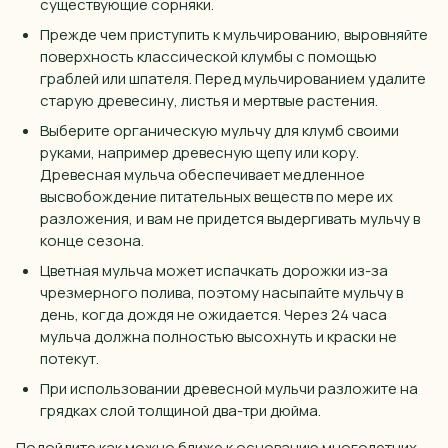
существующие сорняки.
Прежде чем приступить к мульчированию, выровняйте
поверхность
классической клумбы
с
помощью
граблей или шпателя. Перед мульчированием удалите
старую древесину, листья и мертвые растения.
Выберите органическую мульчу для
клумб своими
руками
, например древесную щепу или кору.
Древесная мульча обеспечивает медленное
высвобождение питательных веществ по мере их
разложения, и вам не придется выдергивать мульчу в
конце
сезона.
Цветная мульча может испачкать
дорожки
из-за
чрезмерного полива, поэтому насыпайте мульчу в
день, когда дождя не ожидается. Через 24 часа
мульча должна полностью высохнуть и краски не
потекут.
При использовании древесной мульчи разложите на
грядках слой толщиной два-три дюйма.
Подойдите как можно ближе к основанию многолетних