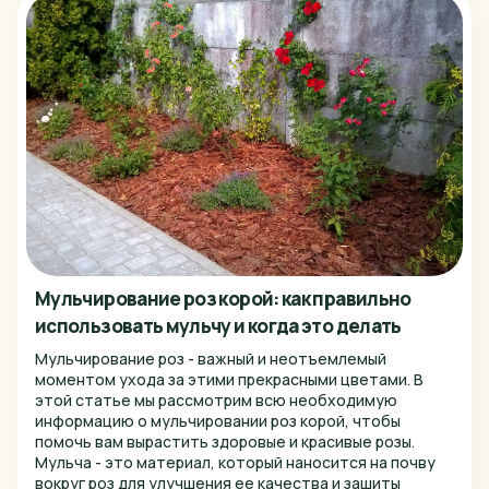
Магнитогорск
Миасс
Москва
Набережные Челны
Нижний Новгород
Нижний Тагил
Новокузнецк
Мульчирование роз корой: как правильно
Новосибирск
использовать мульчу и когда это делать
Омск
Мульчирование роз - важный и неотъемлемый
моментом ухода за этими прекрасными цветами. В
Орел
этой статье мы рассмотрим всю необходимую
информацию о мульчировании роз корой, чтобы
Пенза
помочь вам вырастить здоровые и красивые розы.
Мульча - это материал, который наносится на почву
Пермь
вокруг роз для улучшения ее качества и защиты