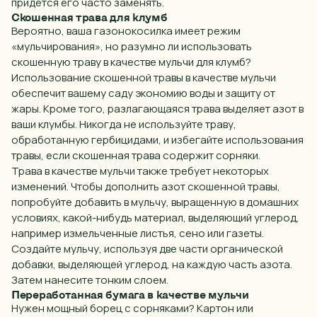
придется его часто заменять.
Скошенная трава для клумб
Вероятно, ваша газонокосилка имеет режим
«мульчирования», но разумно ли использовать
скошенную траву в качестве мульчи для
клумб
?
Использование скошенной травы в качестве мульчи
обеспечит вашему
саду
экономию воды и защиту от
жары. Кроме того, разлагающаяся трава выделяет азот в
ваши клумбы. Никогда не используйте траву,
обработанную гербицидами, и избегайте использования
травы, если скошенная трава содержит сорняки.
Трава в качестве мульчи также требует некоторых
изменений. Чтобы дополнить азот скошенной травы,
попробуйте добавить в мульчу, выращенную в домашних
условиях, какой-нибудь
материал
, выделяющий углерод,
например
измельченные листья, сено или газеты.
Создайте
мульчу, используя две части органической
добавки, выделяющей углерод, на каждую часть азота.
Затем нанесите тонким слоем.
Переработанная бумага в качестве мульчи
Нужен мощный борец с сорняками? Картон или