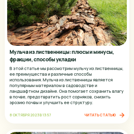
Иваново
Ижевск
Йошкар-ола
Казань
Калуга
Мульча из лиственницы: плюсы и минусы,
Кемерово
фракции, способы укладки
Киров
В этой статье мы рассмотрим мульчу из лиственницы,
ее преимущества и различные способы
КМВ
использования. Мульча из лиственницы является
популярным материалом в садоводстве и
Краснодар
ландшафтном дизайне. Она помогает сохранить влагу
в почве, предотвратить рост сорняков, снизить
Красноярск
эрозию почвы и улучшить ее структуру.
Курган
8 ОКТЯБРЯ 2023 В 13:57
ЧИТАТЬ СТАТЬЮ
Курск
Липецк