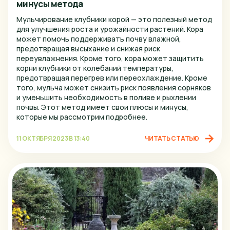
минусы метода
Тула
Мульчирование клубники корой — это полезный метод
для улучшения роста и урожайности растений. Кора
Тюмень
может помочь поддерживать почву влажной,
предотвращая высыхание и снижая риск
Ульяновск
переувлажнения. Кроме того, кора может защитить
корни клубники от колебаний температуры,
Уфа
предотвращая перегрев или переохлаждение. Кроме
того, мульча может снизить риск появления сорняков
Хабаровск
и уменьшить необходимость в поливе и рыхлении
почвы. Этот метод имеет свои плюсы и минусы,
Чебоксары
которые мы рассмотрим подробнее.
Челябинск
11 ОКТЯБРЯ 2023 В 13:40
ЧИТАТЬ СТАТЬЮ
Череповец
Ярославль