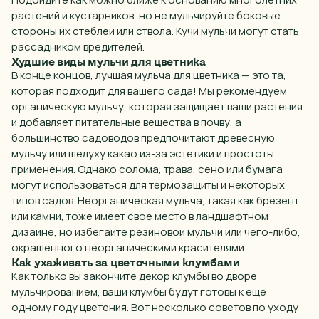
растений и кустарников, но не мульчируйте боковые
стороны их стеблей или ствола. Кучи мульчи могут стать
рассадником вредителей.
Худшие виды мульчи для цветника
В конце концов, лучшая мульча для
цветника
— это та,
которая подходит для вашего
сада
! Мы рекомендуем
органическую мульчу, которая защищает ваши растения
и добавляет питательные вещества в почву, а
большинство садоводов предпочитают древесную
мульчу или шелуху какао из-за эстетики и простоты
применения. Однако солома, трава, сено или бумага
могут использоваться для термозащиты и некоторых
типов садов. Неорганическая мульча, такая как брезент
или
камни
, тоже имеет свое
место
в
ландшафтном
дизайне
, но избегайте резиновой мульчи или чего-либо,
окрашенного неорганическими красителями.
Как ухаживать за цветочными клумбами
Как только вы закончите
декор
клумбы во
дворе
мульчированием, ваши
клумбы
будут готовы к еще
одному году
цветения
. Вот несколько советов по уходу