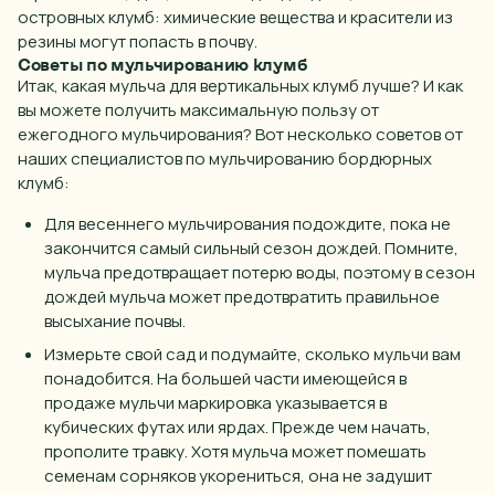
островных клумб
: химические вещества и красители из
резины могут попасть в почву.
Советы по мульчированию клумб
Итак, какая мульча для
вертикальных клумб
лучше? И как
вы можете получить максимальную пользу от
ежегодного мульчирования? Вот несколько советов от
наших специалистов по мульчированию
бордюрных
клумб
:
Для весеннего мульчирования подождите, пока не
закончится самый сильный сезон дождей. Помните,
мульча предотвращает потерю воды, поэтому в сезон
дождей мульча может предотвратить правильное
высыхание почвы.
Измерьте свой сад и подумайте, сколько мульчи вам
понадобится. На большей части имеющейся в
продаже мульчи маркировка указывается в
кубических футах или ярдах. Прежде чем начать,
прополите травку. Хотя мульча может помешать
семенам сорняков укорениться, она не задушит