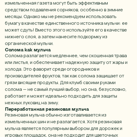
измельченная газета могут быть эффективным
средством подавления сорняков, особенно в зимние
месяцы. Однако мы не рекомендуем использовать
бумагу в качестве единственного источника мульчи: ее
может сдуть! Вместо этого используйте его в качестве
нижнего слоя, а затем нанесите подкормку из
органической мульчи.
Солома как мульча
Солома разлагается медленнее, чем скошенная трава
или листья, и обеспечивает надежную защиту от жары и
холода. Это фаворит среди огородников и
производителей фруктов, так как солома защищает от
грязи висящие продукты. Для
клумб
своими руками
солома — не самый лучший выбор, но она, безусловно,
работает и может идеально подходить для защиты
нежных луковиц на зиму.
Переработанная резиновая мульча
Резиновая мульча обычно изготавливается из
измельченных шин и не разлагается. Хотя резиновая
мульча является популярным выбором для дорожек и
игровых площадок, она не подходит для цветочных