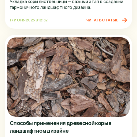
Укладка коры лиственницы — важный этап в создании
гармоничного ландшафтного дизайна.
Пенза
17 ИЮНЯ 2025 В 12:52
ЧИТАТЬ СТАТЬЮ
Пермь
Псков
Ростов-на-Дону
Рязань
Самара
Санкт-Петербург
Саранск
Саратов
Сочи
Ставрополь
Способы применения древесной коры в
ландшафтном дизайне
Старый Оскол