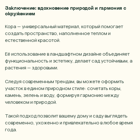
Заключение: вдохновение природой и гармония с
Воткинск
окружением
Екатеринбург
Кора — универсальный материал, который помогает
Иваново
создать пространство, наполненное теплом и
естественной красотой.
Ижевск
Её использование в ландшафтном дизайне объединяет
Йошкар-ола
функциональность и эстетику, делает сад устойчивым, а
Казань
растения — здоровыми.
Калуга
Следуя современным трендам, вы можете оформить
Кемерово
участок в едином природном стиле: сочетать коры,
камень, зелень и воду, формируя гармонию между
Киров
человеком и природой.
КМВ
Такой подход позволит вашему дому и саду выглядеть
Краснодар
современно, ухоженно и привлекательно в любое время
года.
Красноярск