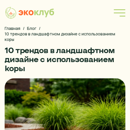
Главная
/
Блог
/
Форма покупки
10 трендов в ландшафтном дизайне с использованием 
коры
Наша продукция
10 трендов в ландшафтном
Блог
дизайне с использованием
коры
Правила оплаты
Условия доставки