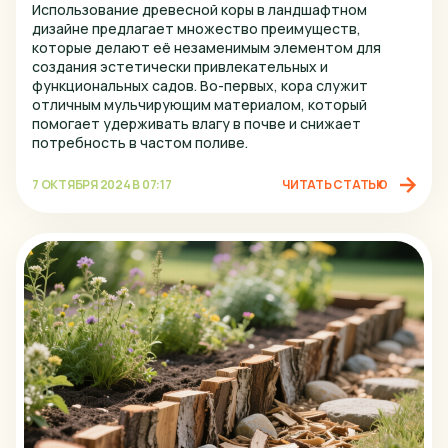
Использование древесной коры в ландшафтном
Стерлитамак
дизайне предлагает множество преимуществ,
которые делают её незаменимым элементом для
Тверь
создания эстетически привлекательных и
функциональных садов. Во-первых, кора служит
Тольятти
отличным мульчирующим материалом, который
помогает удерживать влагу в почве и снижает
Тула
потребность в частом поливе.
Тюмень
7 ОКТЯБРЯ 2024 В 07:17
ЧИТАТЬ СТАТЬЮ
Ульяновск
Уфа
Хабаровск
Чебоксары
Челябинск
Череповец
Ярославль