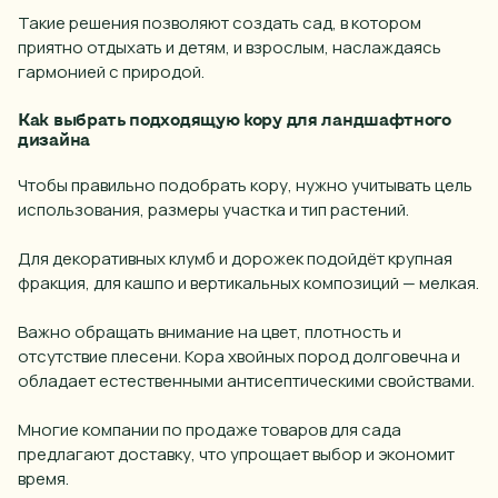
Ваш город
Такие решения позволяют создать сад, в котором
Выберите
приятно отдыхать и детям, и взрослым, наслаждаясь
гармонией с природой.
Анапа
Я предоставляю
согласие на обработку своих
Как выбрать подходящую кору для ландшафтного
персональных данных
организации
ИНН 55415577930
Барнаул
дизайна
Закрыть
Батайск
Чтобы правильно подобрать кору, нужно учитывать цель
Отправить
использования, размеры участка и тип растений.
Белгород
Брянск
Для декоративных клумб и дорожек подойдёт крупная
фракция, для кашпо и вертикальных композиций — мелкая.
Владивосток
Владимир
Важно обращать внимание на цвет, плотность и
отсутствие плесени. Кора хвойных пород долговечна и
Волгоград (Волжский)
обладает естественными антисептическими свойствами.
Волгодонск
Многие компании по продаже товаров для сада
Вологда
предлагают доставку, что упрощает выбор и экономит
время.
Воронеж